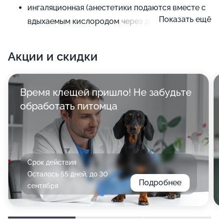
ингаляционная (анестетики подаются вместе с
Показать ещё
вдыхаемым кислородом через дыхательную
систему)
местная (болевая чувствительность
Акции и скидки
отключается на определенном участке тела под
действием спрея, распыленного
пульверизатором, или инъекции)
Время клещей пришло! Не забудьте
обработать питомца
При выборе средства непременно учитываются
функциональные резервы организма, вес, порода,
возраст и общее состояние животного.
Срок действия
Осталось 55 дней, до 30
Подробнее
сентября